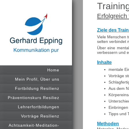
Trainin
Erfolgreich
Ziele des Trai
Viele Menschen t
selten verbindet
Über eine mental
verbessern und e
Inhalte
mentale Ei
Home
Vorträge st
Mein Profil, Über uns
Schlagfert
Aus dem Ni
Fortbildung Resilienz
Körpereins
Präventionskurs Resiliez
Unterschi
Lehrerfortbildungen
Einbringen 
Tipps und 
Vorträge Resilienz
Methoden
Achtsamkeit-Meditation-
Metaplan- Modera