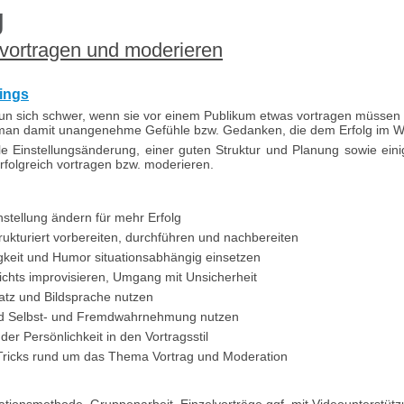
g
 vortragen und moderieren
nings
un sich schwer, wenn sie vor einem Publikum etwas vortragen müssen o
 man damit unangenehme Gefühle bzw. Gedanken, die dem Erfolg im 
e Einstellungsänderung, einer guten Struktur und Planung sowie eini
rfolgreich vortragen bzw. moderieren.
nstellung ändern für mehr Erfolg
rukturiert vorbereiten, durchführen und nachbereiten
igkeit und Humor situationsabhängig einsetzen
chts improvisieren, Umgang mit Unsicherheit
atz und Bildsprache nutzen
ed Selbst- und Fremdwahrnehmung nutzen
der Persönlichkeit in den Vortragsstil
Tricks rund um das Thema Vortrag und Moderation
tionsmethode, Gruppenarbeit, Einzelvorträge ggf. mit Videounterstütz